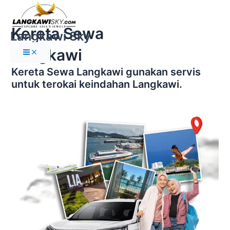
Main
Skip
Menu
to
Kereta Sewa
content
Langkawi Sky
Langkawi
Kereta Sewa Langkawi gunakan servis
untuk terokai keindahan Langkawi.